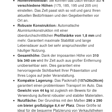
Höhenverstellbar:
Sie können das Dach einfach auf
4
verschiedene Höhen
(175, 185, 195 und 205 cm)
einstellen. Das Zelt passt sich so voll und ganz Ihren
aktuellen Bedürfnissen und den Gegebenheiten vor
Ort an.
Robuste Konstruktion:
Automatische
Aluminiumkonstruktion mit einer
überdurchschnittlichen
Profilstärke von 1,8 mm
und
mehr. Garantiert maximale Stabilität und lange
Lebensdauer auch bei sehr anspruchsvoller und
häufiger Nutzung.
Gesamthöhe:
Dank der imposanten Höhe von
310
bis 340 cm
wird Ihr Zelt auch aus großer Entfernung
unübersehbar sein. Dies garantiert eine
hervorragende Sichtbarkeit Ihrer Präsentation und
Ihres Logos auf jeder Veranstaltung.
Kompakte Lagerung:
Das Packmaß
(157x26x26cm)
garantiert einen problemlosen Transport im Auto. Das
Gewicht von 44 kg
ist zugleich ein Beweis für die
Verwendung äußerst robuster und stabiler Materialien.
Nutzfläche:
Der Grundriss mit den Maßen
290 x 290
cm bietet großzügige 8,4 m² Platz
. Diese Größe ist
ideal für die bequeme Platzierung von Verkaufstheken