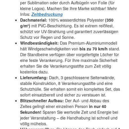
per Sublimation oder durch Aufbügeln von Folie (für
kleine Logos). Machen Sie Ihre Marke sichtbar! Mehr
Infos:
Zeltbedruckung
Dachmaterial:
100% wasserdichtes Polyester
(350
g/m²)
mit PVC-Beschichtung. Es ist extrem reißfest,
schützt vor UV-Strahlung und garantiert zuverlässigen
Schutz vor Regen und Sonne.
Windbeständigkeit:
Das Premium-Aluminiummodell
hält Windgeschwindigkeiten von
bis zu 70 km/h
stand.
Die Standbeine verfügen über vorgefertigte Löcher für
eine feste Verankerung. Für Ihre maximale Sicherheit
erhalten Sie die Verankerungsstifte zum Zelt völlig
kostenlos dazu.
Lieferumfang:
Dach, 3 geschlossene Seitenwände,
stabile Konstruktion, 8 Verankerungsstifte und eine
Schutzhülle. Sie erhalten somit ein komplettes Set, das
sofort einsatzbereit und sicher zu verstauen ist.
Blitzschneller Aufbau:
Der Auf- und Abbau des
Zeltes gelingt einer einzelnen Person
in nur 40
Sekunden!
Sparen Sie wertvolle Zeit und Energie bei
jeder Veranstaltung – die Handhabung ist schnell und
völlig mühelos.