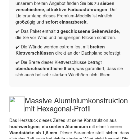
unserem breiten Angebot finden Sie bis zu
sieben
verschiedene, attraktive Farbausführungen
. Der
Lieferumfang dieses Premium-Modells ist wirklich
großzügig und
sofort einsatzbereit
.
✔️ Das Paket enthält
3 geschlossene Seitenwände
,
die Sie vor Wind und neugierigen Blicken schützen.
✔️ Die Wände werden extrem fest mit
breiten
Klettverschlüssen
direkt an der Dachplane befestigt.
✔️ Die Breite dieser Klettverschlüsse beträgt
überdurchschnittliche 5 cm
, was garantiert, dass sie
sich auch bei sehr starken Windböen nicht lösen.
Massive Aluminiumkonstruktion
mit Hexagonal-Profil
Das Herzstück dieses Zeltes ist seine Konstruktion aus
hochwertigem, eloxiertem Aluminium
mit einer inneren
Wandstärke ab 1,8 mm
. Dieser Parameter stellt sicher, dass
sich das Zelt auch bei richtig starkem Wind nicht bewegt! Die